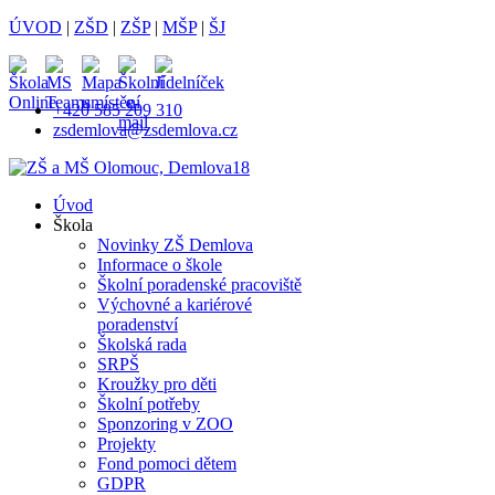
ÚVOD
|
ZŠD
|
ZŠP
|
MŠP
|
ŠJ
+420 585 209 310
zsdemlova@zsdemlova.cz
Úvod
Škola
Novinky ZŠ Demlova
Informace o škole
Školní poradenské pracoviště
Výchovné a kariérové
poradenství
Školská rada
SRPŠ
Kroužky pro děti
Školní potřeby
Sponzoring v ZOO
Projekty
Fond pomoci dětem
GDPR