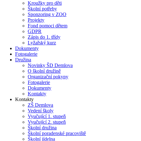
Kroužky pro děti
Školní potřeby
Sponzoring v ZOO
Projekty
Fond pomoci dětem
GDPR
Zápis do 1. třídy
Lyžařský kurz
Dokumenty
Fotogalerie
Družina
Novinky ŠD Demlova
O školní družině
Organizační pokyny
Fotogalerie
Dokumenty
Kontakty
Kontakty
ZŠ Demlova
Vedení školy
Vyučující 1. stupeň
Vyučující 2. stupeň
Školní družina
Školní poradenské pracoviště
Školní jídelna