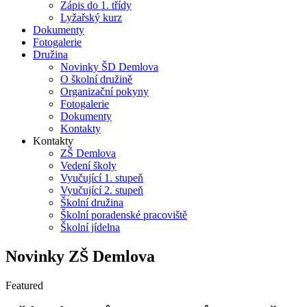
Zápis do 1. třídy
Lyžařský kurz
Dokumenty
Fotogalerie
Družina
Novinky ŠD Demlova
O školní družině
Organizační pokyny
Fotogalerie
Dokumenty
Kontakty
Kontakty
ZŠ Demlova
Vedení školy
Vyučující 1. stupeň
Vyučující 2. stupeň
Školní družina
Školní poradenské pracoviště
Školní jídelna
Novinky ZŠ Demlova
Featured