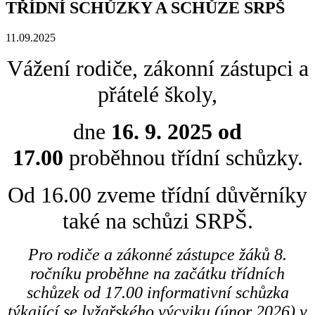
TŘÍDNÍ SCHŮZKY A SCHŮZE SRPŠ
11.09.2025
Vážení rodiče, zákonní zástupci a
přátelé školy,
dne
16. 9. 2025 od
17.00
proběhnou třídní schůzky.
Od 16.00 zveme třídní důvěrníky
také na schůzi SRPŠ.
Pro rodiče a zákonné zástupce žáků 8.
ročníku proběhne na začátku třídních
schůzek od 17.00 informativní schůzka
týkající se lyžařského výcviku (únor 2026) v