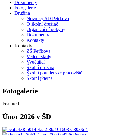
Dokumenty
Fotogalerie
Družina
Novinky ŠD Petřkova
O školní družině
Organizační pokyny
Dokumenty
Kontakty
Kontakty
ZŠ Petřkova
Vedení školy
Vyučující
Školní družina
Školní poradenské pracoviště
Školní jídelna
Fotogalerie
Featured
Únor 2026 v ŠD