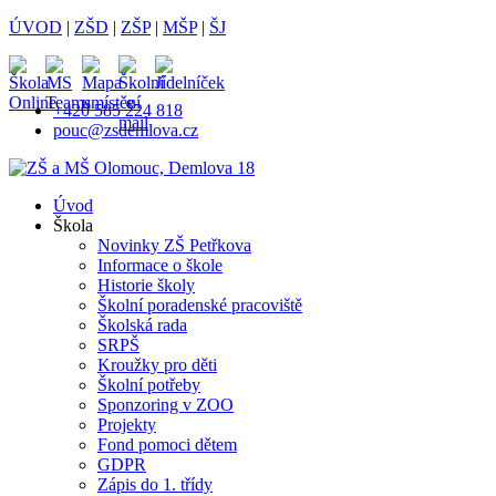
ÚVOD
|
ZŠD
|
ZŠP
|
MŠP
|
ŠJ
+420 585 224 818
pouc@zsdemlova.cz
Úvod
Škola
Novinky ZŠ Petřkova
Informace o škole
Historie školy
Školní poradenské pracoviště
Školská rada
SRPŠ
Kroužky pro děti
Školní potřeby
Sponzoring v ZOO
Projekty
Fond pomoci dětem
GDPR
Zápis do 1. třídy