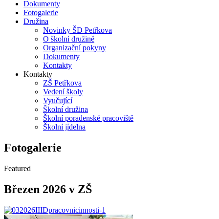
Dokumenty
Fotogalerie
Družina
Novinky ŠD Petřkova
O školní družině
Organizační pokyny
Dokumenty
Kontakty
Kontakty
ZŠ Petřkova
Vedení školy
Vyučující
Školní družina
Školní poradenské pracoviště
Školní jídelna
Fotogalerie
Featured
Březen 2026 v ZŠ