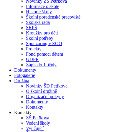
Novinky ZŠ Petřkova
Informace o škole
Historie školy
Školní poradenské pracoviště
Školská rada
SRPŠ
Kroužky pro děti
Školní potřeby
Sponzoring v ZOO
Projekty
Fond pomoci dětem
GDPR
Zápis do 1. třídy
Dokumenty
Fotogalerie
Družina
Novinky ŠD Petřkova
O školní družině
Organizační pokyny
Dokumenty
Kontakty
Kontakty
ZŠ Petřkova
Vedení školy
Vyučující