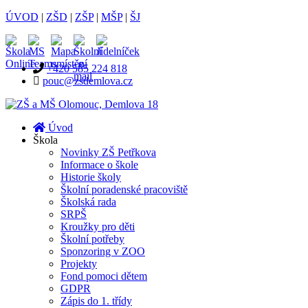
ÚVOD
|
ZŠD
|
ZŠP
|
MŠP
|
ŠJ
+420 585 224 818
pouc@zsdemlova.cz
Úvod
Škola
Novinky ZŠ Petřkova
Informace o škole
Historie školy
Školní poradenské pracoviště
Školská rada
SRPŠ
Kroužky pro děti
Školní potřeby
Sponzoring v ZOO
Projekty
Fond pomoci dětem
GDPR
Zápis do 1. třídy