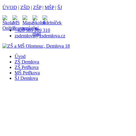
ÚVOD
|
ZŠD
|
ZŠP
|
MŠP
|
ŠJ
+420 585 209 310
zsdemlova@zsdemlova.cz
Úvod
ZŠ Demlova
ZŠ Petřkova
MŠ Petřkova
ŠJ Demlova