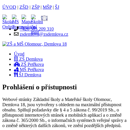
ÚVOD
|
ZŠD
|
ZŠP
|
MŠP
|
ŠJ
+420 585 209 310
zsdemlova@zsdemlova.cz
Úvod
ZŠ Demlova
ZŠ Petřkova
MŠ Petřkova
ŠJ Demlova
Prohlášení o přístupnosti
Webové stránky Základní školy a Mateřské školy Olomouc,
Demlova 18, jsou vytvořeny s ohledem na maximální přístupnost
obsahu. Splňují požadavky dle § 4 a 5 zákona č. 99/2019 Sb., o
přístupnosti internetových stránek a mobilních aplikací a o změně
zákona č. 365/2000 Sb., o informačních systémech veřejné správy a
o změně některých dalších zákonů, ve znění pozdějších předpisů.