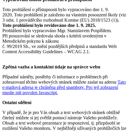
Toto prohlášení o přístupnosti bylo vypracováno dne 1. 9.
2020. Toto prohlášení je založeno na vlastním posouzení školy (viz
3 odst. 1 prováděcího rozhodnutí Komise (EU) 2018/1523 (1)).
Toto prohlášení bylo revidováno dne 1. 9. 2025.
Prohlášení bylo vypracováno Mgr. Stanislavem Pospíšilem.
Při posuzování se sledovala shoda s kritérii uvedenými v
Metodickém pokynu k zákonu
č. 99/2019 Sb., ve znění pozdějších předpisů a standardu Web
Content Accessibility Guidelines – WCAG 2.1.
Zpětná vazba a kontaktní údaje na správce webu
Případné náměty, postřehy či informace o problémech při
zobrazovaní těchto webových stránek můžete zaslat na adresu
Tato
e-mailová adresa je chráněna před spamboty. Pro její zobrazení
musíte mít povolen Javascript.
Ostatní sdělení
V případě, že je pro Vás obsah a text webových stránek obtížně
čitelný můžete si jej zvětšit pomocí nástroje Vašeho prohlížeče.
Obsah a text webové prezentace je responzivní, tj. přizpůsobí se
rozlišení Vašeho monitoru. V nejběžněji užívaných prohlížečích lze