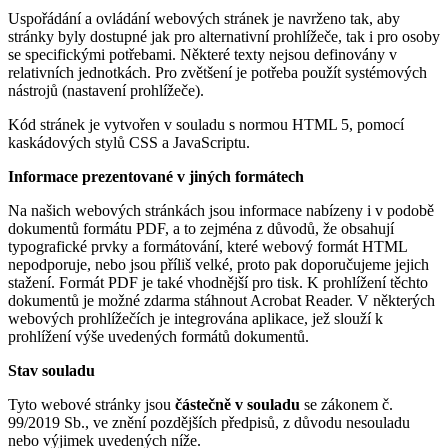
Uspořádání a ovládání webových stránek je navrženo tak, aby
stránky byly dostupné jak pro alternativní prohlížeče, tak i pro osoby
se specifickými potřebami. Některé texty nejsou definovány v
relativních jednotkách. Pro zvětšení je potřeba použít systémových
nástrojů (nastavení prohlížeče).
Kód stránek je vytvořen v souladu s normou HTML 5, pomocí
kaskádových stylů CSS a JavaScriptu.
Informace prezentované v jiných formátech
Na našich webových stránkách jsou informace nabízeny i v podobě
dokumentů formátu PDF, a to zejména z důvodů, že obsahují
typografické prvky a formátování, které webový formát HTML
nepodporuje, nebo jsou příliš velké, proto pak doporučujeme jejich
stažení. Formát PDF je také vhodnější pro tisk. K prohlížení těchto
dokumentů je možné zdarma stáhnout Acrobat Reader. V některých
webových prohlížečích je integrována aplikace, jež slouží k
prohlížení výše uvedených formátů dokumentů.
Stav souladu
Tyto webové stránky jsou
částečně
v souladu
se zákonem č.
99/2019 Sb., ve znění pozdějších předpisů, z důvodu nesouladu
nebo výjimek uvedených níže.