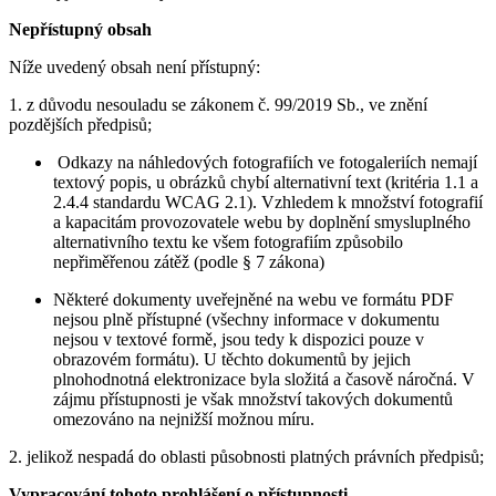
Nepřístupný obsah
Níže uvedený obsah není přístupný:
1. z důvodu nesouladu se zákonem č. 99/2019 Sb., ve znění
pozdějších předpisů;
Odkazy na náhledových fotografiích ve fotogaleriích nemají
textový popis, u obrázků chybí alternativní text (kritéria 1.1 a
2.4.4 standardu WCAG 2.1). Vzhledem k množství fotografií
a kapacitám provozovatele webu by doplnění smysluplného
alternativního textu ke všem fotografiím způsobilo
nepřiměřenou zátěž (podle § 7 zákona)
Některé dokumenty uveřejněné na webu ve formátu PDF
nejsou plně přístupné (všechny informace v dokumentu
nejsou v textové formě, jsou tedy k dispozici pouze v
obrazovém formátu). U těchto dokumentů by jejich
plnohodnotná elektronizace byla složitá a časově náročná. V
zájmu přístupnosti je však množství takových dokumentů
omezováno na nejnižší možnou míru.
2. jelikož nespadá do oblasti působnosti platných právních předpisů;
Vypracování tohoto prohlášení o přístupnosti