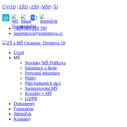
ÚVOD
|
ZŠD
|
ZŠP
|
MŠP
|
ŠJ
+420 585 228 789
mspetrkova@zsdemlova.cz
Úvod
MŠ
Novinky MŠ Petřkova
Informace o škole
Provozní informace
Platby
Plán kulturních akcí
Sponzorování MŠ
Kroužky v MŠ
GDPR
Dokumenty
Fotogalerie
Jídelníček
Kontakty