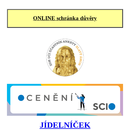
ONLINE schránka důvěry
JÍDELNÍČEK