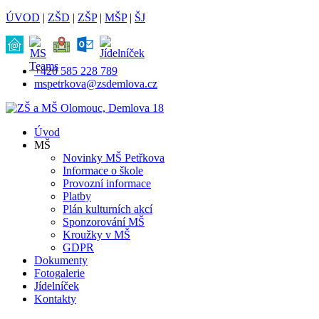
ÚVOD
|
ZŠD
|
ZŠP
|
MŠP
|
ŠJ
+420 585 228 789
mspetrkova@zsdemlova.cz
Úvod
MŠ
Novinky MŠ Petřkova
Informace o škole
Provozní informace
Platby
Plán kulturních akcí
Sponzorování MŠ
Kroužky v MŠ
GDPR
Dokumenty
Fotogalerie
Jídelníček
Kontakty