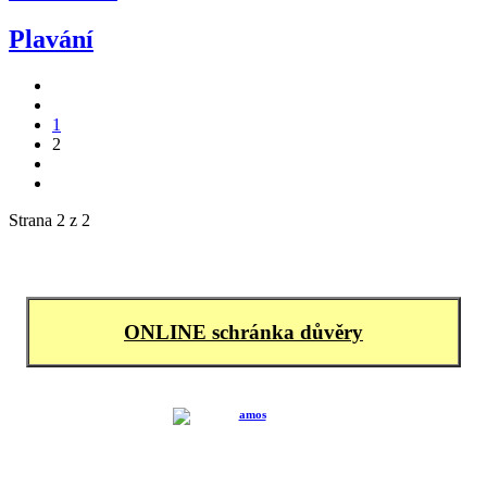
Plavání
1
2
Strana 2 z 2
ONLINE schránka důvěry