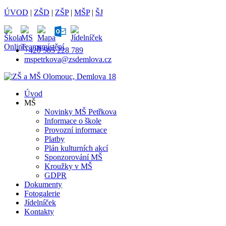
ÚVOD
|
ZŠD
|
ZŠP
|
MŠP
|
ŠJ
+420 585 228 789
mspetrkova@zsdemlova.cz
Úvod
MŠ
Novinky MŠ Petřkova
Informace o škole
Provozní informace
Platby
Plán kulturních akcí
Sponzorování MŠ
Kroužky v MŠ
GDPR
Dokumenty
Fotogalerie
Jídelníček
Kontakty