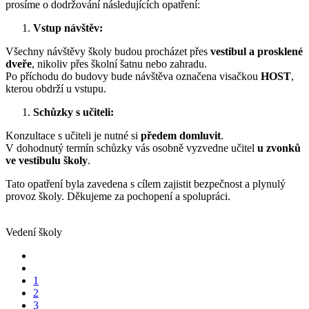
prosíme o dodržování následujících opatření:
Vstup návštěv:
Všechny návštěvy školy budou procházet přes
vestibul a prosklené
dveře
, nikoliv přes školní šatnu nebo zahradu.
Po příchodu do budovy bude návštěva označena visačkou
HOST
,
kterou obdrží u vstupu.
Schůzky s učiteli:
Konzultace s učiteli je nutné si
předem domluvit
.
V dohodnutý termín schůzky vás osobně vyzvedne učitel
u zvonků
ve vestibulu školy
.
Tato opatření byla zavedena s cílem zajistit bezpečnost a plynulý
provoz školy. Děkujeme za pochopení a spolupráci.
Vedení školy
1
2
3