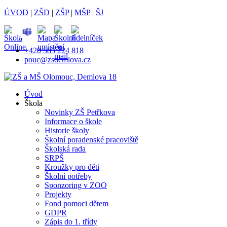
ÚVOD
|
ZŠD
|
ZŠP
|
MŠP
|
ŠJ
+420 585 224 818
pouc@zsdemlova.cz
Úvod
Škola
Novinky ZŠ Petřkova
Informace o škole
Historie školy
Školní poradenské pracoviště
Školská rada
SRPŠ
Kroužky pro děti
Školní potřeby
Sponzoring v ZOO
Projekty
Fond pomoci dětem
GDPR
Zápis do 1. třídy