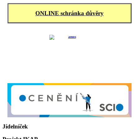
ONLINE schránka důvěry
Jídelníček