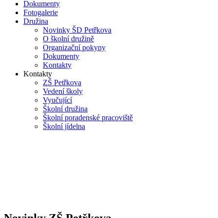
Dokumenty
Fotogalerie
Družina
Novinky ŠD Petřkova
O školní družině
Organizační pokyny
Dokumenty
Kontakty
Kontakty
ZŠ Petřkova
Vedení školy
Vyučující
Školní družina
Školní poradenské pracoviště
Školní jídelna
Novinky ZŠ Petřkova