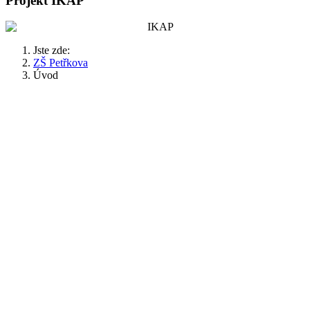
Projekt IKAP
Jste zde:
ZŠ Petřkova
Úvod