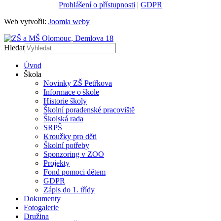
Prohlášení o přístupnosti
|
GDPR
Web vytvořil:
Joomla weby
Hledat
Úvod
Škola
Novinky ZŠ Petřkova
Informace o škole
Historie školy
Školní poradenské pracoviště
Školská rada
SRPŠ
Kroužky pro děti
Školní potřeby
Sponzoring v ZOO
Projekty
Fond pomoci dětem
GDPR
Zápis do 1. třídy
Dokumenty
Fotogalerie
Družina