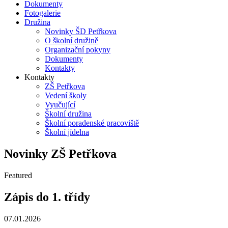
Dokumenty
Fotogalerie
Družina
Novinky ŠD Petřkova
O školní družině
Organizační pokyny
Dokumenty
Kontakty
Kontakty
ZŠ Petřkova
Vedení školy
Vyučující
Školní družina
Školní poradenské pracoviště
Školní jídelna
Novinky ZŠ Petřkova
Featured
Zápis do 1. třídy
07.01.2026