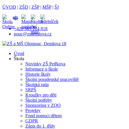
ÚVOD
|
ZŠD
|
ZŠP
|
MŠP
|
ŠJ
+420 585 224 818
pouc@zsdemlova.cz
Úvod
Škola
Novinky ZŠ Petřkova
Informace o škole
Historie školy
Školní poradenské pracoviště
Školská rada
SRPŠ
Kroužky pro děti
Školní potřeby
Sponzoring v ZOO
Projekty
Fond pomoci dětem
GDPR
Zápis do 1. třídy