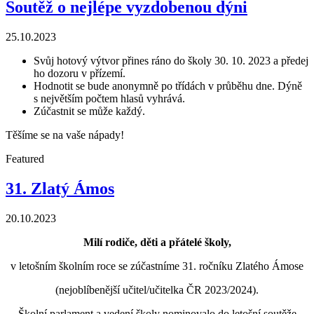
Soutěž o nejlépe vyzdobenou dýni
25.10.2023
Svůj hotový výtvor přines ráno do školy 30. 10. 2023 a předej
ho dozoru v přízemí.
Hodnotit se bude anonymně po třídách v průběhu dne. Dýně
s největším počtem hlasů vyhrává.
Zúčastnit se může každý.
Těšíme se na vaše nápady!
Featured
31. Zlatý Ámos
20.10.2023
Milí rodiče, děti a přátelé školy,
v letošním školním roce se zúčastníme 31. ročníku Zlatého Ámose
(nejoblíbenější učitel/učitelka ČR 2023/2024).
Školní parlament a vedení školy nominovalo do letošní soutěže