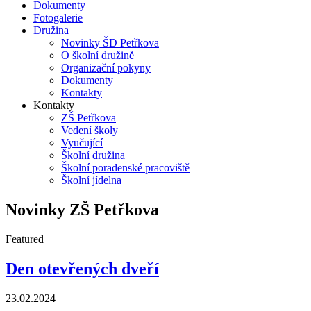
Dokumenty
Fotogalerie
Družina
Novinky ŠD Petřkova
O školní družině
Organizační pokyny
Dokumenty
Kontakty
Kontakty
ZŠ Petřkova
Vedení školy
Vyučující
Školní družina
Školní poradenské pracoviště
Školní jídelna
Novinky ZŠ Petřkova
Featured
Den otevřených dveří
23.02.2024