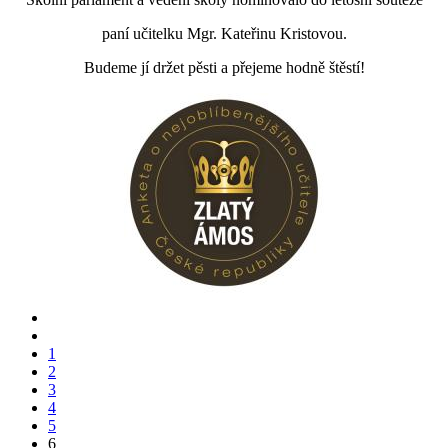
paní učitelku Mgr. Kateřinu Kristovou.
Budeme jí držet pěsti a přejeme hodně štěstí!
1
2
3
4
5
6