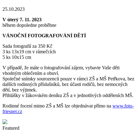
25.10.2023
V úterý 7. 11. 2023
během dopoledne proběhne
VÁNOČNÍ FOTOGRAFOVÁNÍ DĚTÍ
Sada fotografií za 350 Kč
3 ks 13x19 cm v rámečcích
5 ks 10x15 cm
V případě, že máte o fotografování zájem, vybavte Vaše děti
vhodným oblečením a obuví.
Společné snímky sourozenců pouze v rámci ZŠ a MŠ Petřkova, bez
dalších rodinných příslušníků, bez účasti rodičů, bez nemocných
dětí, bez výjimek.
Přihlášky v žákovském deníku ZŠ a v jednotlivých odděleních MŠ.
Rodinné focení mimo ZŠ a MŠ lze objednávat přímo na
www.foto-
friesner.cz
Featured