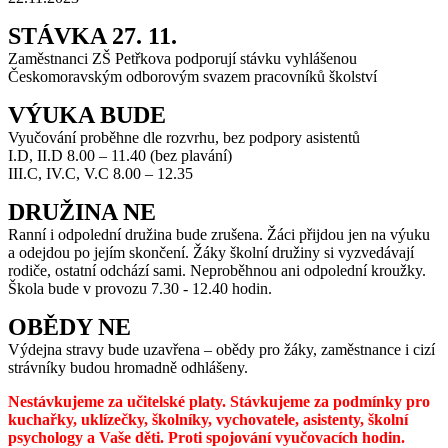
STÁVKA 27. 11.
Zaměstnanci ZŠ Petřkova podporují stávku vyhlášenou
Českomoravským odborovým svazem pracovníků školství
VÝUKA BUDE
Vyučování proběhne dle rozvrhu, bez podpory asistentů
I.D, II.D 8.00 – 11.40 (bez plavání)
III.C, IV.C, V.C 8.00 – 12.35
DRUŽINA NE
Ranní i odpolední družina bude zrušena. Žáci přijdou jen na výuku
a odejdou po jejím skončení. Žáky školní družiny si vyzvedávají
rodiče, ostatní odchází sami. Neproběhnou ani odpolední kroužky.
Škola bude v provozu 7.30 - 12.40 hodin.
OBĚDY NE
Výdejna stravy bude uzavřena – obědy pro žáky, zaměstnance i cizí
strávníky budou hromadně odhlášeny.
Nestávkujeme za učitelské platy. Stávkujeme za podmínky pro
kuchařky, uklízečky, školníky, vychovatele, asistenty, školní
psychology a Vaše děti. Proti spojování vyučovacích hodin.