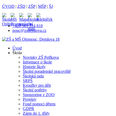
ÚVOD
|
ZŠD
|
ZŠP
|
MŠP
|
ŠJ
+420 585 224 818
pouc@zsdemlova.cz
Úvod
Škola
Novinky ZŠ Petřkova
Informace o škole
Historie školy
Školní poradenské pracoviště
Školská rada
SRPŠ
Kroužky pro děti
Školní potřeby
Sponzoring v ZOO
Projekty
Fond pomoci dětem
GDPR
Zápis do 1. třídy