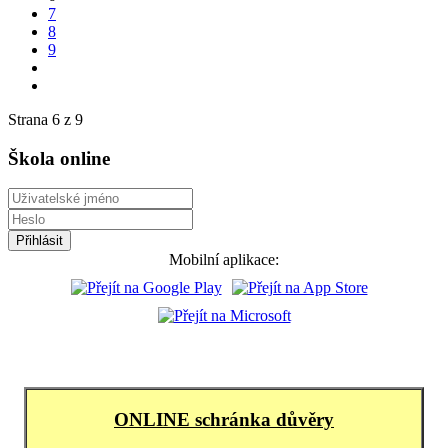
7
8
9
Strana 6 z 9
Škola online
Mobilní aplikace:
ONLINE schránka důvěry