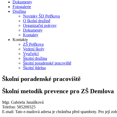
Dokumenty
Fotogalerie
Družina
Novinky ŠD Petřkova
O školní družině
Organizační pokyny
Dokumenty
Kontakty
Kontakty
ZŠ Petřkova
Vedení školy
Vyučující
Školní družina
Školní poradenské pracoviště
Školní jídelna
Školní poradenské pracoviště
Školní metodik prevence pro ZŠ Demlova
Mgr. Gabriela Janalíková
Telefon: 585209325
E-mail:
Tato e-mailová adresa je chráněna před spamboty. Pro její zob