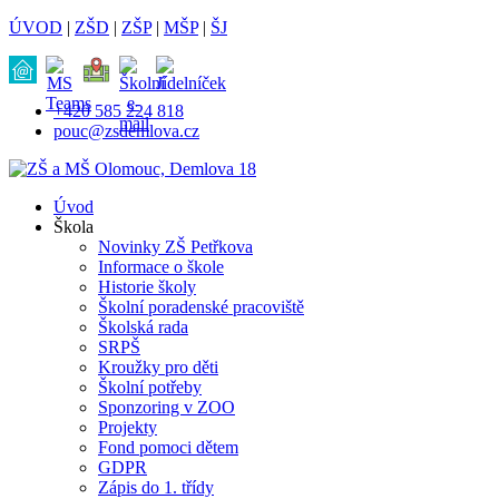
ÚVOD
|
ZŠD
|
ZŠP
|
MŠP
|
ŠJ
+420 585 224 818
pouc@zsdemlova.cz
Úvod
Škola
Novinky ZŠ Petřkova
Informace o škole
Historie školy
Školní poradenské pracoviště
Školská rada
SRPŠ
Kroužky pro děti
Školní potřeby
Sponzoring v ZOO
Projekty
Fond pomoci dětem
GDPR
Zápis do 1. třídy