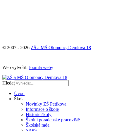
© 2007 - 2026
ZŠ a MŠ Olomouc, Demlova 18
Web vytvořil:
Joomla weby
Hledat
Úvod
Škola
Novinky ZŠ Petřkova
Informace o škole
Historie školy
Školní poradenské pracoviště
Školská rada
SRPŠ