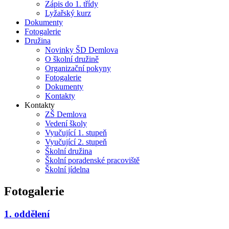
Zápis do 1. třídy
Lyžařský kurz
Dokumenty
Fotogalerie
Družina
Novinky ŠD Demlova
O školní družině
Organizační pokyny
Fotogalerie
Dokumenty
Kontakty
Kontakty
ZŠ Demlova
Vedení školy
Vyučující 1. stupeň
Vyučující 2. stupeň
Školní družina
Školní poradenské pracoviště
Školní jídelna
Fotogalerie
1. oddělení