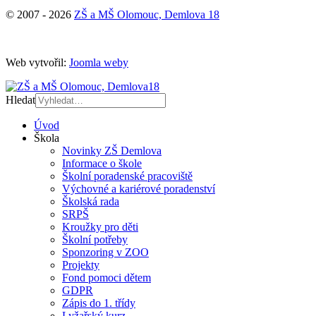
© 2007 - 2026
ZŠ a MŠ Olomouc, Demlova 18
Web vytvořil:
Joomla weby
Hledat
Úvod
Škola
Novinky ZŠ Demlova
Informace o škole
Školní poradenské pracoviště
Výchovné a kariérové poradenství
Školská rada
SRPŠ
Kroužky pro děti
Školní potřeby
Sponzoring v ZOO
Projekty
Fond pomoci dětem
GDPR
Zápis do 1. třídy
Lyžařský kurz