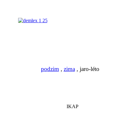
podzim
,
zima
, jaro-léto