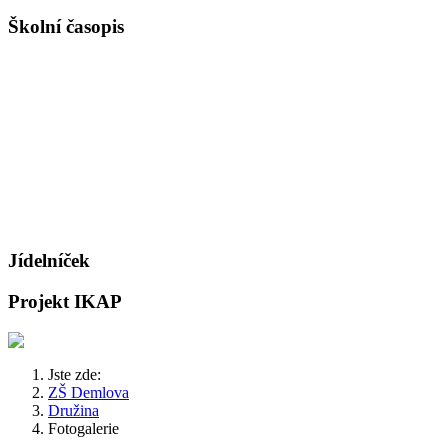
Školní časopis
Jídelníček
Projekt IKAP
Jste zde:
ZŠ Demlova
Družina
Fotogalerie