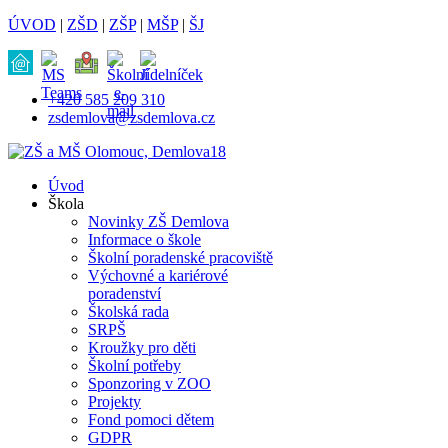
ÚVOD
|
ZŠD
|
ZŠP
|
MŠP
|
ŠJ
+420 585 209 310
zsdemlova@zsdemlova.cz
Úvod
Škola
Novinky ZŠ Demlova
Informace o škole
Školní poradenské pracoviště
Výchovné a kariérové
poradenství
Školská rada
SRPŠ
Kroužky pro děti
Školní potřeby
Sponzoring v ZOO
Projekty
Fond pomoci dětem
GDPR