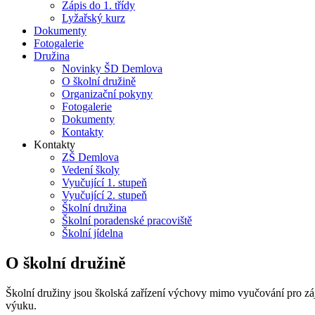
Zápis do 1. třídy
Lyžařský kurz
Dokumenty
Fotogalerie
Družina
Novinky ŠD Demlova
O školní družině
Organizační pokyny
Fotogalerie
Dokumenty
Kontakty
Kontakty
ZŠ Demlova
Vedení školy
Vyučující 1. stupeň
Vyučující 2. stupeň
Školní družina
Školní poradenské pracoviště
Školní jídelna
O školní družině
Školní družiny jsou školská zařízení výchovy mimo vyučování pro zá
výuku.