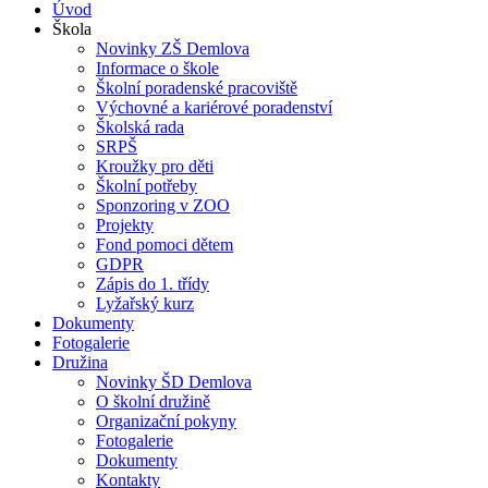
Úvod
Škola
Novinky ZŠ Demlova
Informace o škole
Školní poradenské pracoviště
Výchovné a kariérové poradenství
Školská rada
SRPŠ
Kroužky pro děti
Školní potřeby
Sponzoring v ZOO
Projekty
Fond pomoci dětem
GDPR
Zápis do 1. třídy
Lyžařský kurz
Dokumenty
Fotogalerie
Družina
Novinky ŠD Demlova
O školní družině
Organizační pokyny
Fotogalerie
Dokumenty
Kontakty