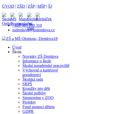
ÚVOD
|
ZŠD
|
ZŠP
|
MŠP
|
ŠJ
+420 585 209 310
zsdemlova@zsdemlova.cz
Úvod
Škola
Novinky ZŠ Demlova
Informace o škole
Školní poradenské pracoviště
Výchovné a kariérové
poradenství
Školská rada
SRPŠ
Kroužky pro děti
Školní potřeby
Sponzoring v ZOO
Projekty
Fond pomoci dětem
GDPR