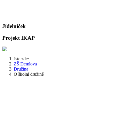
Jídelníček
Projekt IKAP
Jste zde:
ZŠ Demlova
Družina
O školní družině