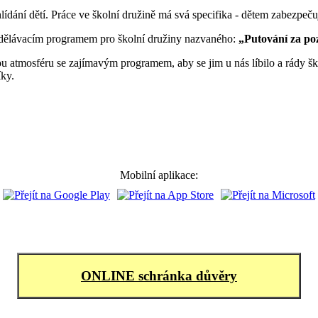
ídání dětí. Práce ve školní družině má svá specifika - dětem zabezpečuj
dělávacím programem pro školní družiny nazvaného:
„Putování za po
u atmosféru se zajímavým programem, aby se jim u nás líbilo a rády šk
íky.
Mobilní aplikace:
ONLINE schránka důvěry