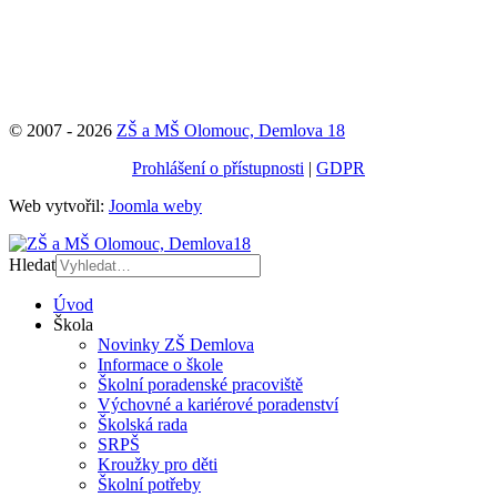
© 2007 - 2026
ZŠ a MŠ Olomouc, Demlova 18
Prohlášení o přístupnosti
|
GDPR
Web vytvořil:
Joomla weby
Hledat
Úvod
Škola
Novinky ZŠ Demlova
Informace o škole
Školní poradenské pracoviště
Výchovné a kariérové poradenství
Školská rada
SRPŠ
Kroužky pro děti
Školní potřeby