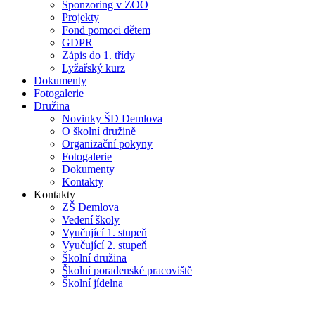
Sponzoring v ZOO
Projekty
Fond pomoci dětem
GDPR
Zápis do 1. třídy
Lyžařský kurz
Dokumenty
Fotogalerie
Družina
Novinky ŠD Demlova
O školní družině
Organizační pokyny
Fotogalerie
Dokumenty
Kontakty
Kontakty
ZŠ Demlova
Vedení školy
Vyučující 1. stupeň
Vyučující 2. stupeň
Školní družina
Školní poradenské pracoviště
Školní jídelna