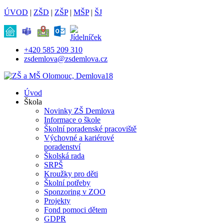
ÚVOD
|
ZŠD
|
ZŠP
|
MŠP
|
ŠJ
+420 585 209 310
zsdemlova@zsdemlova.cz
Úvod
Škola
Novinky ZŠ Demlova
Informace o škole
Školní poradenské pracoviště
Výchovné a kariérové
poradenství
Školská rada
SRPŠ
Kroužky pro děti
Školní potřeby
Sponzoring v ZOO
Projekty
Fond pomoci dětem
GDPR