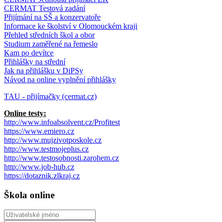
CERMAT Testová zadání
Přijímání na SŠ a konzervatoře
Informace ke školství v Olomouckém kraji
Přehled středních škol a obor
Studium zaměřené na řemeslo
Kam po devítce
Přihlášky na střední
Jak na přihlášku v DiPSy
Návod na online vyplnění přihlášky
TAU - přijímačky (cermat.cz)
Online testy:
http://www.infoabsolvent.cz/Profitest
https://www.emiero.cz
http://www.mujzivotposkole.cz
http://www.testmojeplus.cz
http://www.testosobnosti.zarohem.cz
http://www.job-hub.cz
https://dotaznik.zlkraj.cz
Škola online