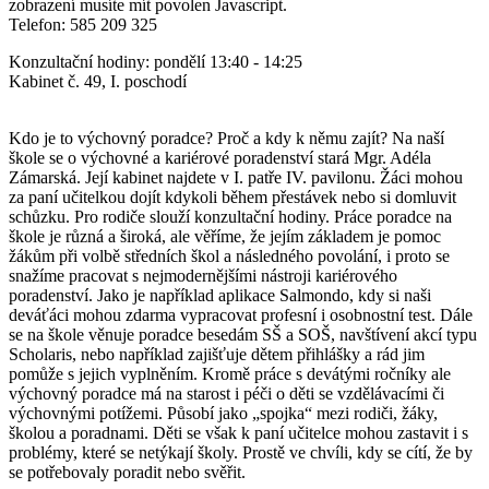
zobrazení musíte mít povolen Javascript.
Telefon: 585 209 325
Konzultační hodiny: pondělí 13:40 - 14:25
Kabinet č. 49, I. poschodí
Kdo je to výchovný poradce? Proč a kdy k němu zajít? Na naší
škole se o výchovné a kariérové poradenství stará Mgr. Adéla
Zámarská. Její kabinet najdete v I. patře IV. pavilonu. Žáci mohou
za paní učitelkou dojít kdykoli během přestávek nebo si domluvit
schůzku. Pro rodiče slouží konzultační hodiny. Práce poradce na
škole je různá a široká, ale věříme, že jejím základem je pomoc
žákům při volbě středních škol a následného povolání, i proto se
snažíme pracovat s nejmodernějšími nástroji kariérového
poradenství. Jako je například aplikace Salmondo, kdy si naši
deváťáci mohou zdarma vypracovat profesní i osobnostní test. Dále
se na škole věnuje poradce besedám SŠ a SOŠ, navštívení akcí typu
Scholaris, nebo například zajišťuje dětem přihlášky a rád jim
pomůže s jejich vyplněním. Kromě práce s devátými ročníky ale
výchovný poradce má na starost i péči o děti se vzdělávacími či
výchovnými potížemi. Působí jako „spojka“ mezi rodiči, žáky,
školou a poradnami. Děti se však k paní učitelce mohou zastavit i s
problémy, které se netýkají školy. Prostě ve chvíli, kdy se cítí, že by
se potřebovaly poradit nebo svěřit.