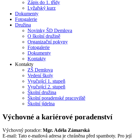
Zápis do 1. třídy
Lyžařský kurz
Dokumenty
Fotogalerie
Družina
Novinky ŠD Demlova
O školní družině
Organizační pokyny
Fotogalerie
Dokumenty
Kontakty
Kontakty
ZŠ Demlova
Vedení školy
Vyučující 1. stupeň
Vyučující 2. stupeň
Školní družina
Školní poradenské pracoviště
Školní jídelna
Výchovné a kariérové poradenství
Výchovný poradce:
Mgr. Adéla Zámarská
E-mail:
Tato e-mailová adresa je chráněna před spamboty. Pro její