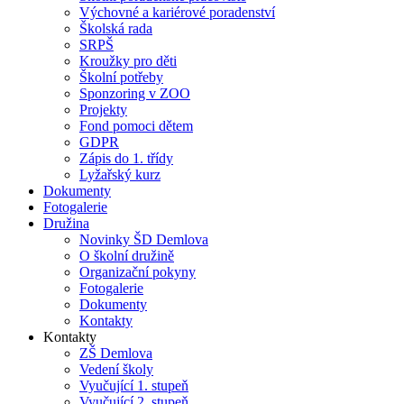
Výchovné a kariérové poradenství
Školská rada
SRPŠ
Kroužky pro děti
Školní potřeby
Sponzoring v ZOO
Projekty
Fond pomoci dětem
GDPR
Zápis do 1. třídy
Lyžařský kurz
Dokumenty
Fotogalerie
Družina
Novinky ŠD Demlova
O školní družině
Organizační pokyny
Fotogalerie
Dokumenty
Kontakty
Kontakty
ZŠ Demlova
Vedení školy
Vyučující 1. stupeň
Vyučující 2. stupeň