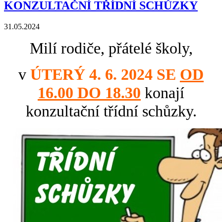
KONZULTAČNÍ TŘÍDNÍ SCHŮZKY
31.05.2024
Milí rodiče, přátelé školy,
v
ÚTERÝ 4. 6. 2024 SE
OD
16.00 DO 18.30
konají
konzultační třídní schůzky.