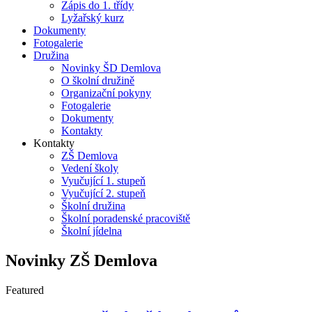
Zápis do 1. třídy
Lyžařský kurz
Dokumenty
Fotogalerie
Družina
Novinky ŠD Demlova
O školní družině
Organizační pokyny
Fotogalerie
Dokumenty
Kontakty
Kontakty
ZŠ Demlova
Vedení školy
Vyučující 1. stupeň
Vyučující 2. stupeň
Školní družina
Školní poradenské pracoviště
Školní jídelna
Novinky ZŠ Demlova
Featured