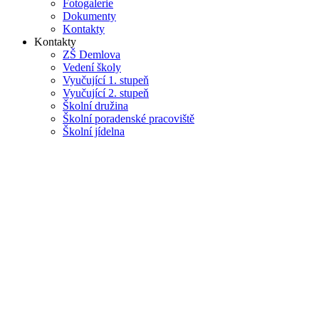
Fotogalerie
Dokumenty
Kontakty
Kontakty
ZŠ Demlova
Vedení školy
Vyučující 1. stupeň
Vyučující 2. stupeň
Školní družina
Školní poradenské pracoviště
Školní jídelna