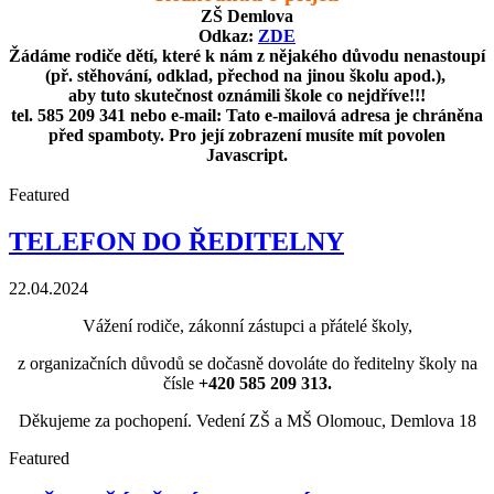
ZŠ Demlova
Odkaz:
ZDE
Žádáme rodiče dětí, které k nám z nějakého důvodu nenastoupí
(př. stěhování, odklad, přechod na jinou školu apod.),
aby tuto skutečnost oznámili škole co nejdříve!!!
tel. 585 209 341 nebo e-mail:
Tato e-mailová adresa je chráněna
před spamboty. Pro její zobrazení musíte mít povolen
Javascript.
Featured
TELEFON DO ŘEDITELNY
22.04.2024
Vážení rodiče, zákonní zástupci a přátelé školy,
z organizačních důvodů se dočasně dovoláte do ředitelny školy na
čísle
+420 585 209 313.
Děkujeme za pochopení. Vedení ZŠ a MŠ Olomouc, Demlova 18
Featured