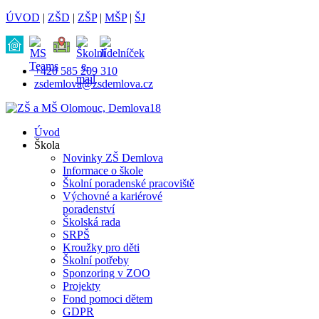
ÚVOD
|
ZŠD
|
ZŠP
|
MŠP
|
ŠJ
+420 585 209 310
zsdemlova@zsdemlova.cz
Úvod
Škola
Novinky ZŠ Demlova
Informace o škole
Školní poradenské pracoviště
Výchovné a kariérové
poradenství
Školská rada
SRPŠ
Kroužky pro děti
Školní potřeby
Sponzoring v ZOO
Projekty
Fond pomoci dětem
GDPR