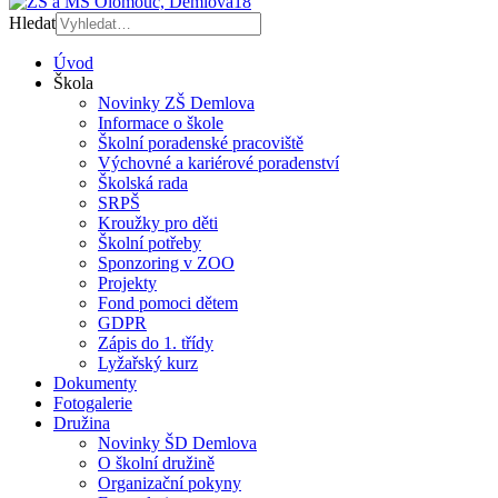
Hledat
Úvod
Škola
Novinky ZŠ Demlova
Informace o škole
Školní poradenské pracoviště
Výchovné a kariérové poradenství
Školská rada
SRPŠ
Kroužky pro děti
Školní potřeby
Sponzoring v ZOO
Projekty
Fond pomoci dětem
GDPR
Zápis do 1. třídy
Lyžařský kurz
Dokumenty
Fotogalerie
Družina
Novinky ŠD Demlova
O školní družině
Organizační pokyny