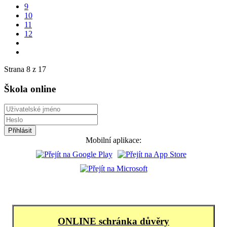
9
10
11
12
Strana 8 z 17
Škola online
Mobilní aplikace:
ONLINE schránka důvěry