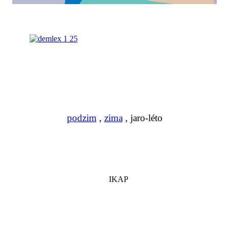
podzim
,
zima
, jaro-léto