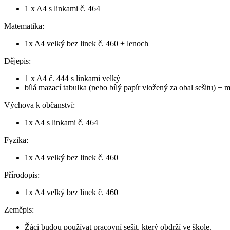
1 x A4 s linkami č. 464
Matematika:
1x A4 velký bez linek č. 460 + lenoch
Dějepis:
1 x A4 č. 444 s linkami velký
bílá mazací tabulka (nebo bílý papír vložený za obal sešitu) + m
Výchova k občanství:
1x A4 s linkami č. 464
Fyzika:
1x A4 velký bez linek č. 460
Přírodopis:
1x A4 velký bez linek č. 460
Zeměpis:
Žáci budou používat pracovní sešit, který obdrží ve škole.