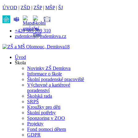
ÚVOD
|
ZŠD
|
ZŠP
|
MŠP
|
ŠJ
+420 585 209 310
zsdemlova@zsdemlova.cz
Úvod
Škola
Novinky ZŠ Demlova
Informace o škole
Školní poradenské pracoviště
Výchovné a kariérové
poradenství
Školská rada
SRPŠ
Kroužky pro děti
Školní potřeby
Sponzoring v ZOO
Projekty
Fond pomoci dětem
GDPR