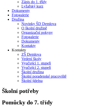
Zápis do 1. třídy
Lyžařský kurz
Dokumenty
Fotogalerie
Družina
Novinky ŠD Demlova
O školní družině
Organizační pokyny
Fotogalerie
Dokumenty
Kontakty
Kontakty
ZŠ Demlova
Vedení školy
Vyučující 1. stupeň
Vyučující 2. stupeň
Školní družina
Školní poradenské pracoviště
Školní jídelna
Školní potřeby
Pomůcky do 7. třídy