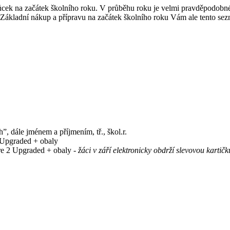
můcek na začátek školního roku. V průběhu roku je velmi pravděpodobn
 Základní nákup a přípravu na začátek školního roku Vám ale tento sezna
”, dále jménem a příjmením, tř., škol.r.
1 Upgraded + obaly
ore 2 Upgraded + obaly -
žáci v září
elektronicky
obdrží slevovou kartičk