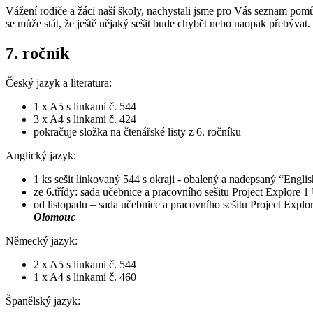
Vážení rodiče a žáci naší školy, nachystali jsme pro Vás seznam po
se může stát, že ještě nějaký sešit bude chybět nebo naopak přebývat.
7. ročník
Český jazyk a literatura:
1 x A5 s linkami č. 544
3 x A4 s linkami č. 424
pokračuje složka na čtenářské listy z 6. ročníku
Anglický jazyk:
1 ks sešit linkovaný 544 s okraji - obalený a nadepsaný “English
ze 6.třídy: sada učebnice a pracovního sešitu Project Explore 
od listopadu – sada učebnice a pracovního sešitu Project Expl
Olomouc
Německý jazyk:
2 x A5 s linkami č. 544
1 x A4 s linkami č. 460
Španělský jazyk: