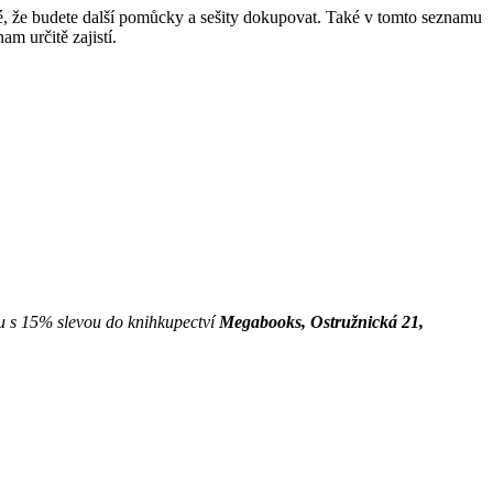
é, že budete další pomůcky a sešity dokupovat. Také v tomto seznamu
m určitě zajistí.
u s 15% slevou do knihkupectví
Megabooks
, Ostružnická 21,